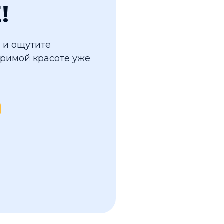
!
 и ощутите
оримой красоте уже