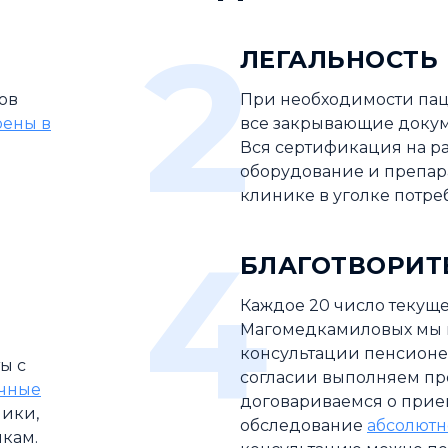
2
ЛЕГАЛЬНОСТЬ
ов
При необходимости пац
рены в
все закрывающие докумен
Вся сертификация на ра
оборудование и препара
клинике в уголке потре
4
БЛАГОТВОРИТ
Каждое 20 число текущ
Магомедкамиловых мы 
консультации пенсионе
ы с
согласии выполняем п
чные
договариваемся о прием
ники,
обследование
абсолютн
икам.